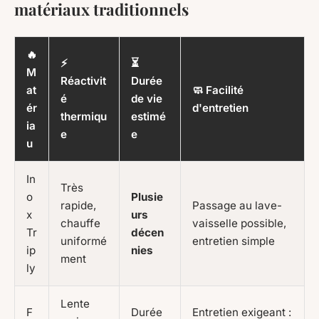
matériaux traditionnels
🔥
⚡
⏳
M
Réactivit
Durée
at
🧼 Facilité
é
de vie
ér
d'entretien
thermiqu
estimé
ia
e
e
u
In
Très
o
Plusie
rapide,
Passage au lave-
x
urs
chauffe
vaisselle possible,
Tr
décen
uniformé
entretien simple
ip
nies
ment
ly
Lente
F
Durée
Entretien exigeant :