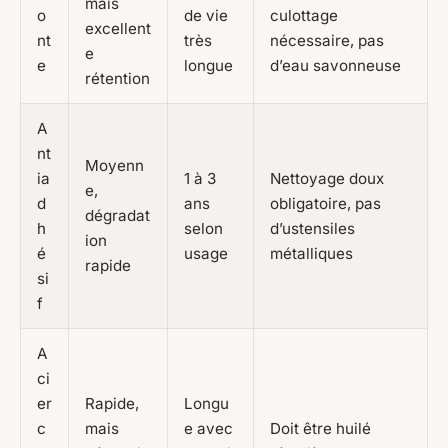
mais
o
de vie
culottage
excellent
nt
très
nécessaire, pas
e
e
longue
d’eau savonneuse
rétention
A
nt
Moyenn
ia
1 à 3
Nettoyage doux
e,
d
ans
obligatoire, pas
dégradat
h
selon
d’ustensiles
ion
é
usage
métalliques
rapide
si
f
A
ci
er
Rapide,
Longu
c
mais
e avec
Doit être huilé