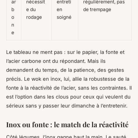
ar
nécessit
entreti
régulièrement, pas
b
e du
en
de trempage
o
rodage
soigné
n
e
Le tableau ne ment pas : sur le papier, la fonte et
l’acier carbone ont du répondant. Mais ils
demandent du temps, de la patience, des gestes
précis. Le wok en inox, lui, allie la robustesse de la
fonte à la réactivité de l’acier, sans les contraintes. Il
est l’option
dans les clous
pour ceux qui veulent du
sérieux sans y passer leur dimanche à l’entretenir.
Inox ou fonte : le match de la réactivité
Côté légumes, l’inox gagne haut la main. Le sauté